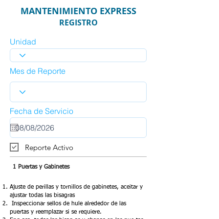
MANTENIMIENTO EXPRESS
REGISTRO
Unidad
Mes de Reporte
r
Fecha de Servicio
*
e
q
u
i
Reporte Activo
r
e
d
1 Puertas y Gabinetes
Ajuste de perillas y tornillos de gabinetes, aceitar y
ajustar todas las bisagras
Inspeccionar sellos de hule alrededor de las
puertas y reemplazar si se requiere.